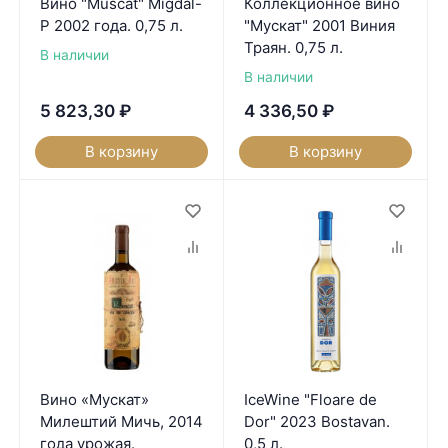
Вино "Muscat" Migdal-
Коллекционное вино
P 2002 года. 0,75 л.
"Мускат" 2001 Виния
Траян. 0,75 л.
В наличии
В наличии
5 823,30
₽
4 336,50
₽
В корзину
В корзину
Вино «Мускат»
IceWine "Floare de
Милештий Мичь, 2014
Dor" 2023 Bostavan.
года урожая.
0,5 л.