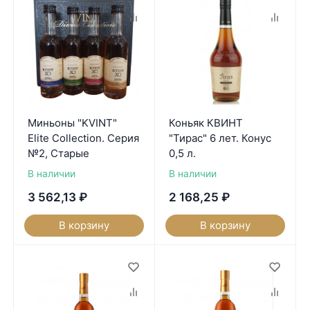
Миньоны "KVINT"
Коньяк КВИНТ
Elite Collection. Серия
"Тирас" 6 лет. Конус
№2, Старые
0,5 л.
В наличии
В наличии
3 562,13
₽
2 168,25
₽
В корзину
В корзину