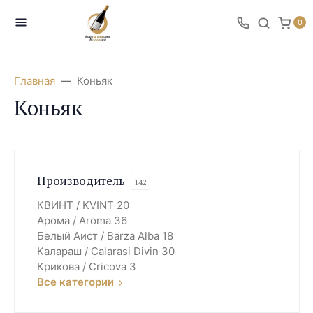
0
Главная
Коньяк
Коньяк
Производитель
142
КВИНТ / KVINT
20
Арома / Aroma
36
Белый Аист / Barza Alba
18
Калараш / Сalarasi Divin
30
Крикова / Cricova
3
Все категории